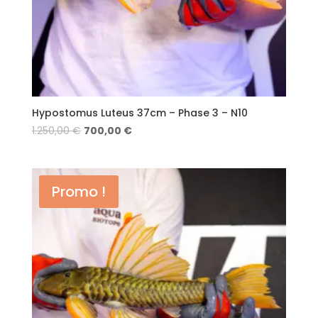
Hypostomus Luteus 37cm – Phase 3 – N10
1.250,00
€
700,00
€
Promo !