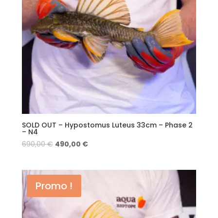
SOLD OUT – Hypostomus Luteus 33cm – Phase 2
– N4
690,00
€
490,00
€
Promo !