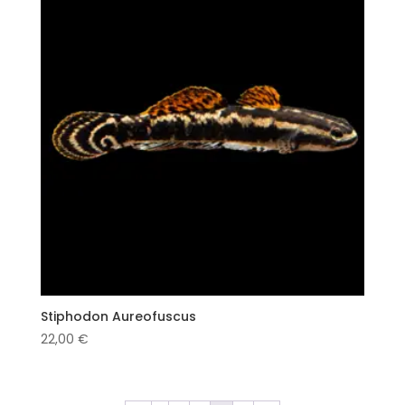
Stiphodon Aureofuscus
22,00
€